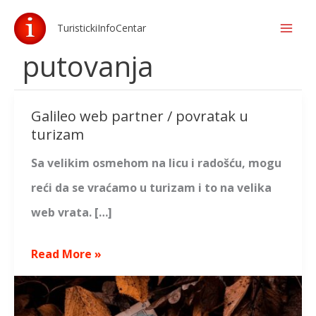
Skip
TuristickiInfoCentar
to
putovanja
content
Galileo web partner / povratak u
Galileo
turizam
web
Sa velikim osmehom na licu i radošću, mogu
partner
reći da se vraćamo u turizam i to na velika
/
web vrata. […]
povratak
u
Read More »
turizam