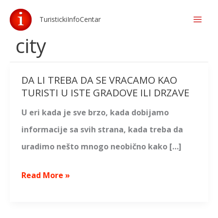
Skip
TuristickiInfoCentar
to
city
content
DA LI TREBA DA SE VRACAMO KAO
DA
TURISTI U ISTE GRADOVE ILI DRZAVE
LI
U eri kada je sve brzo, kada dobijamo
TREBA
informacije sa svih strana, kada treba da
DA
uradimo nešto mnogo neobično kako […]
SE
VRACAMO
Read More »
KAO
TURISTI