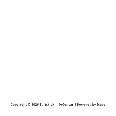
U
ISTE
GRADOVE
ILI
DRZAVE
Copyright © 2026 TuristickiInfoCentar | Powered by Mare