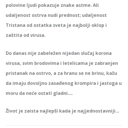
polovine ljudi pokazuje znake astme. Ali
udaljenost ostrva nudi prednost; udaljenost
Tristana od ostatka sveta je najbolji oklop i
zaštita od virusa.
Do danas nije zabeležen nijedan slučaj korona
virusa, svim brodovima i letelicama je zabranjen
pristanak na ostrvo, a za hranu se ne brinu, kažu
da imaju dovoljno zasađenog krompira i jastoga u
moru da neće ostati gladni….
Život je zaista najlepši kada je najjednostavniji…