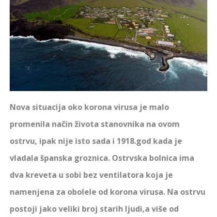
Nova situacija oko korona virusa je malo
promenila način života stanovnika na ovom
ostrvu, ipak nije isto sada i 1918.god kada je
vladala španska groznica. Ostrvska bolnica ima
dva kreveta u sobi bez ventilatora koja je
namenjena za obolele od korona virusa. Na ostrvu
postoji jako veliki broj starih ljudi,a više od