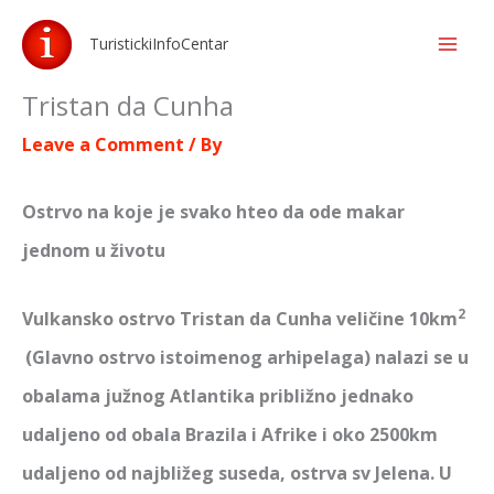
Skip
TuristickiInfoCentar
to
content
Tristan da Cunha
Leave a Comment
/ By
Ostrvo na koje je svako hteo da ode makar
jednom u životu
2
Vulkansko ostrvo Tristan da Cunha veličine 10km
(Glavno ostrvo istoimenog arhipelaga) nalazi se u
obalama južnog Atlantika približno jednako
udaljeno od obala Brazila i Afrike i oko 2500km
udaljeno od najbližeg suseda, ostrva sv Jelena. U