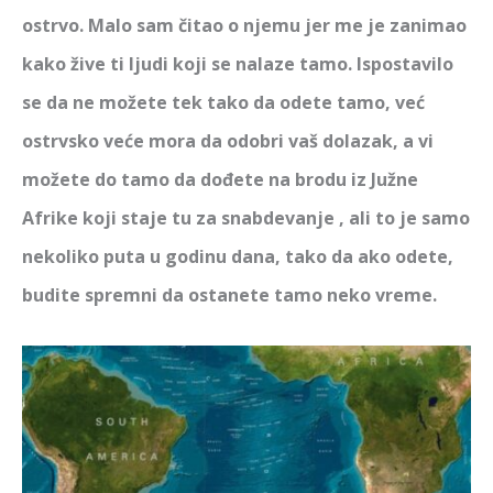
ostrvo. Malo sam čitao o njemu jer me je zanimao
kako žive ti ljudi koji se nalaze tamo. Ispostavilo
se da ne možete tek tako da odete tamo, već
ostrvsko veće mora da odobri vaš dolazak, a vi
možete do tamo da dođete na brodu iz Južne
Afrike koji staje tu za snabdevanje , ali to je samo
nekoliko puta u godinu dana, tako da ako odete,
budite spremni da ostanete tamo neko vreme.