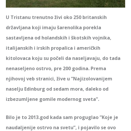
U Tristanu trenutno živi oko 250 britanskih
državljana koji imaju šarenolika porekla
sastavljena od holandskih i škotskih vojnika,
italijanskih i irskih propalica i američkih
kitolovaca koju su počeli da naseljavaju, do tada
nenaseljeno ostrvo, pre 200 godina. Prema
njihovoj veb stranici, žive u
”Najizolovanijem
naselju Edinburg od sedam mora, daleko od
izbezumljene gomile modernog sveta”
.
Bilo je to 2013.god kada sam proguglao ”Koje je
naudaljenije ostrvo na svetu”, i pojavilo se ovo