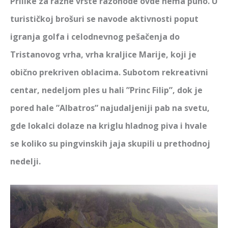
Prilike za razne vrste razonode ovde nema puno. U
turističkoj brošuri se navode aktivnosti poput
igranja golfa i celodnevnog pešačenja do
Tristanovog vrha, vrha kraljice Marije, koji je
obično prekriven oblacima. Subotom rekreativni
centar, nedeljom ples u hali ”Princ Filip”, dok je
pored hale ”Albatros” najudaljeniji pab na svetu,
gde lokalci dolaze na kriglu hladnog piva i hvale
se koliko su pingvinskih jaja skupili u prethodnoj
nedelji.