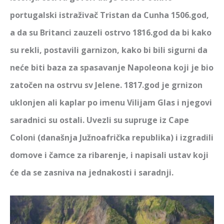
portugalski istraživač Tristan da Cunha 1506.god,
a da su Britanci zauzeli ostrvo 1816.god da bi kako
su rekli, postavili garnizon, kako bi bili sigurni da
neće biti baza za spasavanje Napoleona koji je bio
zatočen na ostrvu sv Jelene. 1817.god je grnizon
uklonjen ali kaplar po imenu Vilijam Glas i njegovi
saradnici su ostali. Uvezli su supruge iz Cape
Coloni (današnja Južnoafrička republika) i izgradili
domove i čamce za ribarenje, i napisali ustav koji
će da se zasniva na jednakosti i saradnji.